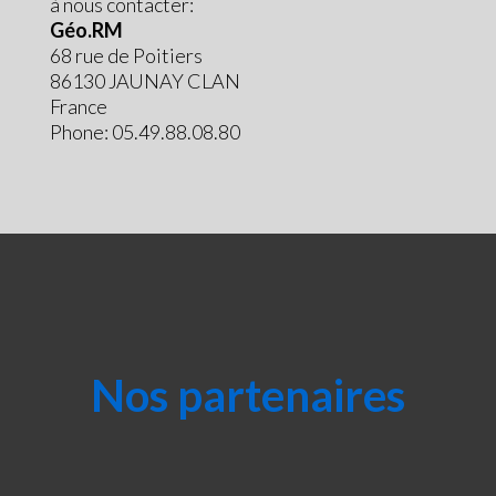
à nous contacter:
Géo.RM
68 rue de Poitiers
86130 JAUNAY CLAN
France
Phone: 05.49.88.08.80
Nos partenaires