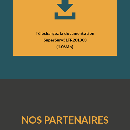

Téléchargez la documentation
SuperSurv31FR201303
(1.06Mo)
NOS PARTENAIRES