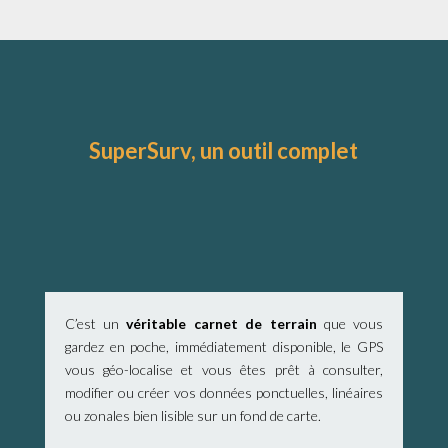
SuperSurv, un outil complet
C’est un
véritable carnet de terrain
que vous
gardez en poche, immédiatement disponible, le GPS
vous géo-localise et vous êtes prêt à consulter,
modifier ou créer vos données ponctuelles, linéaires
ou zonales bien lisible sur un fond de carte.