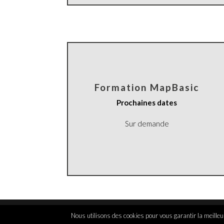
Formation MapBasic
Prochaines dates
Sur demande
Copyright© 2026 GeoRM
Nous utilisons des cookies pour vous garantir la meilleur