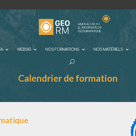
TA
WEBSIG
NOS FORMATIONS
NOS MATÉRIELS
Calendrier de formation
omatique