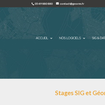
05 49 880 880
contact@georm.fr
ACCUEIL
NOS LOGICIELS
SIG & DA
Stages SIG et Gé