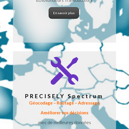
Echosondeurs Transducteurs
En savoir plus

PRECISELY Spectrum
Géocodage – Routage – Adressage
Améliorer vos décisions
avec de meilleures données