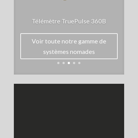
Télémètre TruePulse 360B
Voir toute notre gamme de
systèmes nomades