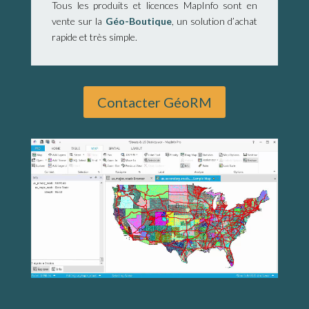
Tous les produits et licences MapInfo sont en
vente sur la
Géo-Boutique
, un solution d’achat
rapide et très simple.
Contacter GéoRM