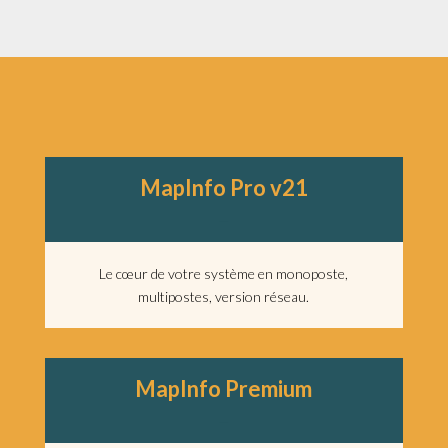
MapInfo Pro v2
1
—
Le cœur de votre système en monoposte,
multipostes, version réseau.
MapInfo Premium
—