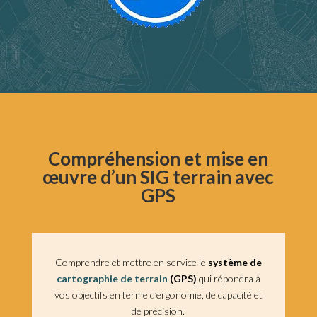
Compréhension et mise en
œuvre d’un SIG terrain avec
GPS
Comprendre et mettre en service le
système de
cartographie de terrain
(GPS)
qui répondra à
vos objectifs en terme d’ergonomie, de capacité et
de précision.